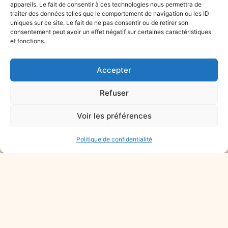
sur RDV
appareils. Le fait de consentir à ces technologies nous permettra de
traiter des données telles que le comportement de navigation ou les ID
uniques sur ce site. Le fait de ne pas consentir ou de retirer son
consentement peut avoir un effet négatif sur certaines caractéristiques
et fonctions.
RACCOURCIS
AUTRES PAGES
Vie municipale
Actualités
Accepter
Vie pratique
Mentions légales
Refuser
Vie scolaire
Politique de confidentialité
Culture – Associations
Voir les préférences
Actualités
Patrimoine
Politique de confidentialité
© 2026, EGLENY. Tous droits réservés