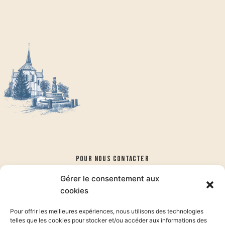
POUR NOUS CONTACTER
Gérer le consentement aux
3 pl. Saint-Etienne 89240 EGLENY
cookies
03 86 41 18 63
secretariat@village-egleny.fr
Pour offrir les meilleures expériences, nous utilisons des technologies
Ouverture: Mardi, mercredi et vendredi de 9h à 12h - Samedi
telles que les cookies pour stocker et/ou accéder aux informations des